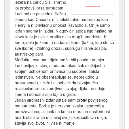
jezera na caricu Sisi, smrtno
joj probovši prsa turpijicom.
Lucheni ne posjeduje fizičku
ljepotu kao Caserio, ni intelektualnu naobrazbu kao
Henry, a ni privlačnu oholost Ravachola. On je samo
jedan siromašni zidar. Njegov čin stoga nije naišao na
slavu koja je uvijek pratila djela drugih anarhista. K
tome, ubio je ženu, a nadasve ikonu (lažnu, kao što su
sve ikone) »zlatnog doba«, suprugu Franje Josipa,
austrijskog cara.
Međutim, ovo nam djelo može biti poučan primjer.
Luchenijev je stav, mada ponekad čak djetinjast u
svojem ushićenom prihvaćanju sudbine, zaista
jedinstven. Ne obeshrabljuje se, neprekidno u
protunapadu, ne želi ni pobjeći da bi zajamčio
revolucionarnu razumljivost svojeg djela, ne odaje
imena i odnosi svoju tajnu u grob.
Jedan siromašni zidar ustaje sam protiv povijesnog
monumenta. Borba je neravna, svaka usporedba
poražavajuća, ali ipak na koncu moralna dosljednost
anarhista izranja u čitavoj svojoj kreposti. On u igru
stavlja svoj život, ni više ni manje.