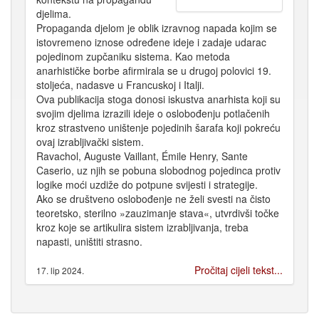
djelima.
Propaganda djelom je oblik izravnog napada kojim se
istovremeno iznose određene ideje i zadaje udarac
pojedinom zupčaniku sistema. Kao metoda
anarhističke borbe afirmirala se u drugoj polovici 19.
stoljeća, nadasve u Francuskoj i Italji.
Ova publikacija stoga donosi iskustva anarhista koji su
svojim djelima izrazili ideje o oslobođenju potlačenih
kroz strastveno uništenje pojedinih šarafa koji pokreću
ovaj izrabljivački sistem.
Ravachol, Auguste Vaillant, Émile Henry, Sante
Caserio, uz njih se pobuna slobodnog pojedinca protiv
logike moći uzdiže do potpune svijesti i strategije.
Ako se društveno oslobođenje ne želi svesti na čisto
teoretsko, sterilno »zauzimanje stava«, utvrdivši točke
kroz koje se artikulira sistem izrabljivanja, treba
napasti, uništiti strasno.
Pročitaj cijeli tekst...
17. lip 2024.