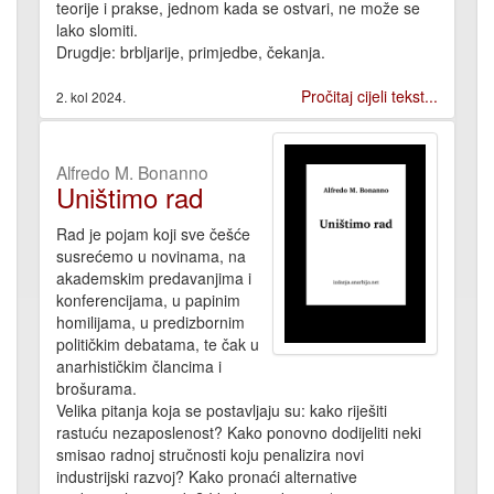
teorije i prakse, jednom kada se ostvari, ne može se
lako slomiti.
Drugdje: brbljarije, primjedbe, čekanja.
Pročitaj cijeli tekst...
2. kol 2024.
Alfredo M. Bonanno
Uništimo rad
Rad je pojam koji sve češće
susrećemo u novinama, na
akademskim predavanjima i
konferencijama, u papinim
homilijama, u predizbornim
političkim debatama, te čak u
anarhističkim člancima i
brošurama.
Velika pitanja koja se postavljaju su: kako riješiti
rastuću nezaposlenost? Kako ponovno dodijeliti neki
smisao radnoj stručnosti koju penalizira novi
industrijski razvoj? Kako pronaći alternative