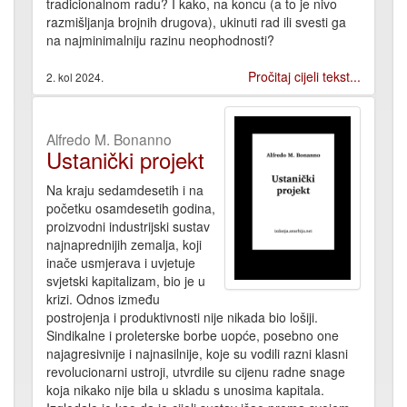
tradicionalnom radu? I kako, na koncu (a to je nivo
razmišljanja brojnih drugova), ukinuti rad ili svesti ga
na najminimalniju razinu neophodnosti?
Pročitaj cijeli tekst...
2. kol 2024.
Alfredo M. Bonanno
Ustanički projekt
Na kraju sedamdesetih i na
početku osamdesetih godina,
proizvodni industrijski sustav
najnaprednijih zemalja, koji
inače usmjerava i uvjetuje
svjetski kapitalizam, bio je u
krizi. Odnos između
postrojenja i produktivnosti nije nikada bio lošiji.
Sindikalne i proleterske borbe uopće, posebno one
najagresivnije i najnasilnije, koje su vodili razni klasni
revolucionarni ustroji, utvrdile su cijenu radne snage
koja nikako nije bila u skladu s unosima kapitala.