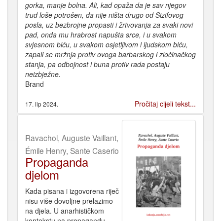
gorka, manje bolna. Ali, kad opaža da je sav njegov
trud loše potrošen, da nije ništa drugo od Sizifovog
posla, uz bezbrojne propasti i žrtvovanja za svaki novi
pad, onda mu hrabrost napušta srce, i u svakom
svjesnom biću, u svakom osjetljivom i ljudskom biću,
zapali se mržnja protiv ovoga barbarskog i zločinačkog
stanja, pa odbojnost i buna protiv rada postaju
neizbježne.
Brand
Pročitaj cijeli tekst...
17. lip 2024.
Ravachol, Auguste Vaillant,
Émile Henry, Sante Caserio
Propaganda
djelom
Kada pisana i izgovorena riječ
nisu više dovoljne prelazimo
na djela. U anarhističkom
kontekstu na propagandu