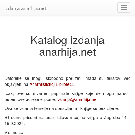
Izdanja anarhija.net
Toggl
navig
Katalog izdanja
anarhija.net
Datoteke se mogu slobodno preuzeti, mada su tekstovi već
objavljeni na
Anarhijstičkoj Biblioteci
.
Ipak, ove su stvarne, papirnate knjige koje se mogu naručiti
putem ove adrese e-pošte:
izdanja@anarhija.net
Ova se izdanja temelje na donacijama i knjige su bez cijene.
Bit ćemo prisutni na anarhističkom sajmu knjiga u Zagrebu 14. i
15.9.2024.
Vidimo se!