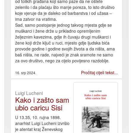
od tolikih građana koji samo paze da ne oštete
zelenilo i da plaćaju što manje poreza, to isto društvo
koje vjeruje da je daleko od barbarstva i od užasa –
ima zatvor na vratima.
Sad, samo postojanje jednog takvog mjesta gdje se
muškarci i žene drže u prikladno opremljenim
željeznim kavezima, gdje ih čuvaju drugi muškarci i
žene koji drže ključ u ruci, mjesto gdje ljudska bića
provode godine i godine svojih života a da ništa, ama
baš ništa, ne rade, najveći je znak sramote ne samo
za ovo društvo, nego za cijelo povijesno razdoblje.
Pročitaj cijeli tekst...
16. srp 2024.
Luigi Lucheni
Kako i zašto sam
ubio caricu Sisi
U 13.35, 10. rujna 1898.
anarhist Luigi Lucheni izvršio
je atentat kraj Ženevskog