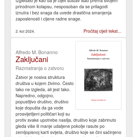
Izgledalo je kao da je cijeli sustav išao prema svojem
prirodnom kolapsu, nesposoban da se prilagodi
iznutra i bez snaga da uvede drastična smanjenja
zaposlenosti i cijene radne snage.
Pročitaj cijeli tekst...
2. kol 2024.
Alfredo M. Bonanno
Zaključani
Razmatranja o zatvoru
Zatvor je nosiva struktura
društva u kojem živimo. Često
tako ne izgleda, ali jest tako.
Napredno, odgojno,
popustljivo društvo, društvo
koje dopušta da ga vode
prosvijetljeni političari koji su
protiv svake upotrebe nasilja, društvo koje zabrinuto
gleda više ili manje udaljene pokolje rasute po
zemljopisnoj karti svijeta, društvo koje se čini sačinjeno