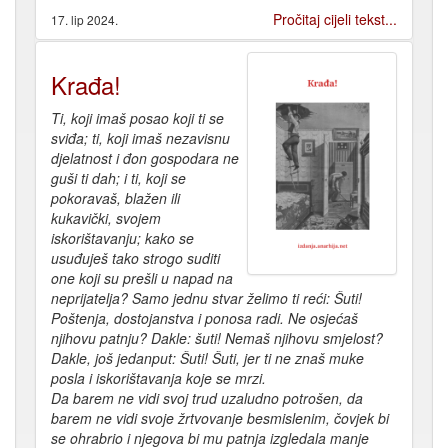
Pročitaj cijeli tekst...
17. lip 2024.
Krađa!
Ti, koji imaš posao koji ti se
sviđa; ti, koji imaš nezavisnu
djelatnost i đon gospodara ne
guši ti dah; i ti, koji se
pokoravaš, blažen ili
kukavički, svojem
iskorištavanju; kako se
usuđuješ tako strogo suditi
one koji su prešli u napad na
neprijatelja? Samo jednu stvar želimo ti reći: Šuti!
Poštenja, dostojanstva i ponosa radi. Ne osjećaš
njihovu patnju? Dakle: šuti! Nemaš njihovu smjelost?
Dakle, još jedanput: Šuti! Šuti, jer ti ne znaš muke
posla i iskorištavanja koje se mrzi.
Da barem ne vidi svoj trud uzaludno potrošen, da
barem ne vidi svoje žrtvovanje besmislenim, čovjek bi
se ohrabrio i njegova bi mu patnja izgledala manje